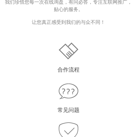
我们珍惜您每一次在线询盘，有问必答，专注互联网推广，
贴心的服务。
让您真正感受到我们的与众不同！
合作流程
常见问题