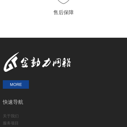
售后保障
MORE
快速导航
关于我们
服务项目