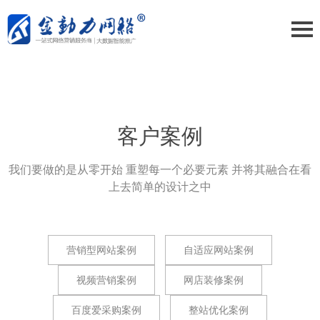
客户案例
我们要做的是从零开始 重塑每一个必要元素 并将其融合在看
上去简单的设计之中
营销型网站案例
自适应网站案例
视频营销案例
网店装修案例
百度爱采购案例
整站优化案例