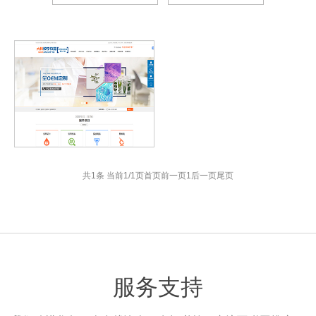
共1条 当前1/1页
首页
前一页
1
后一页
尾页
服务支持