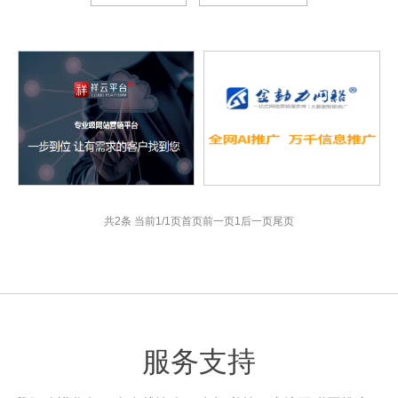
共2条 当前1/1页
首页
前一页
1
后一页
尾页
服务支持