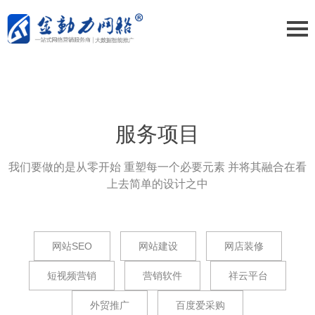
服务项目
我们要做的是从零开始 重塑每一个必要元素 并将其融合在看
上去简单的设计之中
网站SEO
网站建设
网店装修
短视频营销
营销软件
祥云平台
外贸推广
百度爱采购