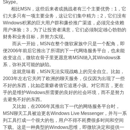
Skype。
相比MSN，这些后来者或挑战者有三个主要优势：1，它
们大多只有一项主要业务，这让它们集中精力；2，它们没有
Windows积累的巨大用户群和廉价推广渠道，必须完全依赖
用户体验；3，为了让投资者满意，它们必须制定雄心勃勃的
财务和业务目标，并努力实现。
而从一开始，MSN在整个微软家族中只是一个配角，即
便2006年前后它推出了所谓的下一代网络服务平台，也未能
改变这点，微软在骨子里更愿意将MSN纳入其Windows体
系，弥补其可能的缺陷。
这就意味着，MSN无法实现战略上的完全自立。比如，
2003年左右它关闭了欧洲的聊天服务，仅仅因为出现了一些
不好的东西，比如恋童癖者借它追逐小孩。对它而言，更在
乎的是维护Windows所需要的良好的社会环境，而不是努力
去避免不好的东西。
又比如，在2006年其推出下一代的网络服务平台时，
MSN聊天工具被迫更名Windows Live Messenger，并与一系
列工具打成一个很大的包，用户不得不耗费很多时间和空间
下载。这是一种典型的Windows思维，即微软决定和提供一