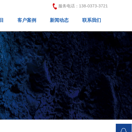
服务电话：138-0373-3721
目
客户案例
新闻动态
联系我们
EO
营销型网站案例
方案
建设
自适应网站案例
公司新闻
装修
视频营销案例
行业新闻
营销
网店装修案例
软件
百度爱采购案例
平台
整站优化案例
推广
采购