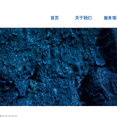
首页
关于我们
服务项
公司简介
网站S
企业文化
网站
公司位置
网店
打款账号
短视频
企业风采
营销
服务承诺
祥云
人力资源
外贸
资质荣誉
百度爱
哪些友好政策