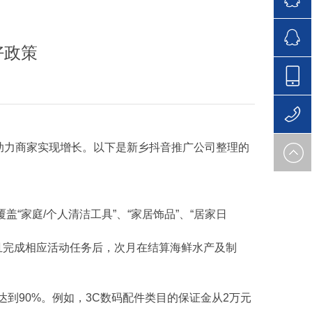
166693
好政策
166693
138-
助力商家实现增长。以下是新乡抖音推广公司整理的
0373-
138-
3721
0373-
“家庭/个人清洁工具”、“家居饰品”、“居家日
3721
且完成相应活动任务后，次月在结算海鲜水产及制
达到90%。例如，3C数码配件类目的保证金从2万元