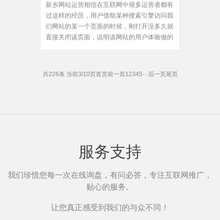
新乡网站运营相信在互联网中很多运营者都有
过这样的经历，用户借助某种搜索引擎访问我
们网站的某一个页面的时候，刚打开没多久就
直接关闭该页面，说明该网站的用户体验做的
极差，而一个网站能够运营成功与和运营者有
着密不可分的关系，如果没有好的运营策略和
方针，不能防止一些影响运营效果因素出现的
共226条 当前3/10页
首页
前一页
1
2
3
4
5
···
后一页
尾页
话，那么必然不会取得...
服务支持
我们珍惜您每一次在线询盘，有问必答，专注互联网推广，
贴心的服务。
让您真正感受到我们的与众不同！